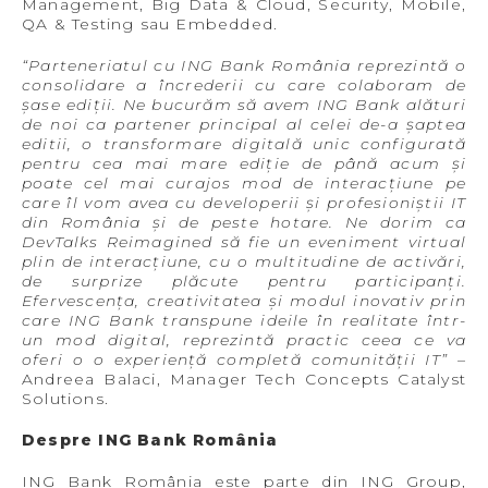
Management, Big Data & Cloud, Security, Mobile,
QA & Testing sau Embedded.
“Parteneriatul cu ING Bank România reprezintă o
consolidare a încrederii cu care colaboram de
șase ediții. Ne bucurăm să avem ING Bank alături
de noi ca partener principal al celei de-a șaptea
editii, o transformare digitală unic configurată
pentru cea mai mare ediție de până acum și
poate cel mai curajos mod de interacțiune pe
care îl vom avea cu developerii și profesioniștii IT
din România și de peste hotare. Ne dorim ca
DevTalks Reimagined să fie un eveniment virtual
plin de interacțiune, cu o multitudine de activări,
de surprize plăcute pentru participanți.
Efervescența, creativitatea și modul inovativ prin
care ING Bank transpune ideile în realitate într-
un mod digital, reprezintă practic ceea ce va
oferi o o experiență completă comunității IT”
–
Andreea Balaci, Manager Tech Concepts Catalyst
Solutions.
Despre ING Bank România
ING Bank România este parte din ING Group,