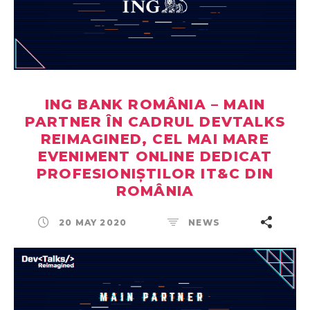
ING BANK ROMÂNIA – MAIN
PARTNER ÎN CADRUL DEVTALKS
REIMAGINED, CEL MAI MARE
EVENIMENT ONLINE DEDICAT
PROFESIONIȘTILOR IT&C DIN
ROMÂNIA
20 MAY 2020
NEWS