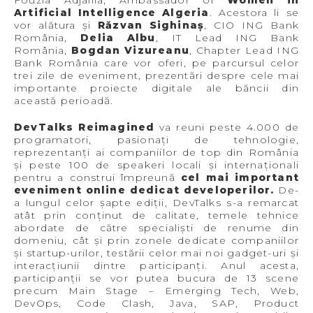
Fouzia Adjailia, Ambassador of
Women in
Artificial Intelligence Algeria
. Acestora li se
vor alătura și
Răzvan Sighinaș
, CIO ING Bank
România,
Delia Albu
, IT Lead ING Bank
România,
Bogdan Vizureanu
, Chapter Lead ING
Bank România care vor oferi, pe parcursul celor
trei zile de eveniment, prezentări despre cele mai
importante proiecte digitale ale băncii din
această perioadă.
DevTalks Reimagined
va reuni peste 4.000 de
programatori, pasionați de tehnologie,
reprezentanți ai companiilor de top din România
și peste 100 de speakeri locali și internaționali
pentru a construi împreună
cel mai important
eveniment online dedicat developerilor.
De-
a lungul celor șapte ediții, DevTalks s-a remarcat
atât prin conținut de calitate, temele tehnice
abordate de către specialiști de renume din
domeniu, cât și prin zonele dedicate companiilor
și startup-urilor, testării celor mai noi gadget-uri și
interacțiunii dintre participanți. Anul acesta,
participanții se vor putea bucura de 13 scene
precum Main Stage – Emerging Tech, Web,
DevOps, Code Clash, Java, SAP, Product