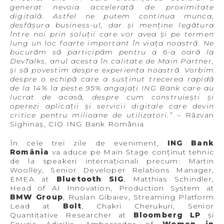
generat nevoia accelerată de proximitate
digitală. Astfel ne putem continua munca,
desfășura business-ul, dar și menține legătura
între noi prin soluții care vor avea și pe termen
lung un loc foarte important în viața noastră. Ne
bucurăm să participăm pentru a 6-a oară la
DevTalks, anul acesta în calitate de Main Partner,
și să povestim despre experiența noastră. Vorbim
despre o echipă care a susținut trecerea rapidă
de la 14% la peste 95% angajați ING Bank care au
lucrat de acasă, despre cum construiești și
operezi aplicații și servicii digitale care devin
critice pentru milioane de utilizatori.”
– Răzvan
Sighinaș, CIO ING Bank România
În cele trei zile de eveniment,
ING Bank
România
va aduce pe Main Stage conținut tehnic
de la speakeri internaționali precum: Martin
Woolley, Senior Developer Relations Manager,
EMEA at
Bluetooth SIG
, Matthias Schindler,
Head of AI Innovation, Production System at
BMW Group
, Ruslan Gibaiev, Streaming Platform
Lead at
Bolt
, Chakri Cherukuri, Senior
Quantitative Researcher at
Bloomberg LP
și