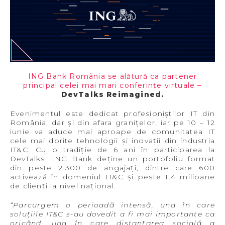
ING Bank România se alătură ca partener
principal celei mai mari conferințe virtuale –
DevTalks Reimagined.
Evenimentul este dedicat profesioniștilor IT din
România, dar și din afara granițelor, iar pe 10 – 12
iunie va aduce mai aproape de comunitatea IT
cele mai dorite tehnologii și inovații din industria
IT&C. Cu o tradiție de 6 ani în participarea la
DevTalks, ING Bank deține un portofoliu format
din peste 2.300 de angajați, dintre care 600
activează în domeniul IT&C și peste 1.4 milioane
de clienți la nivel național.
“Parcurgem o perioadă intensă, una în care
soluțiile IT&C s-au dovedit a fi mai importante ca
oricând, una în care distanțarea socială a