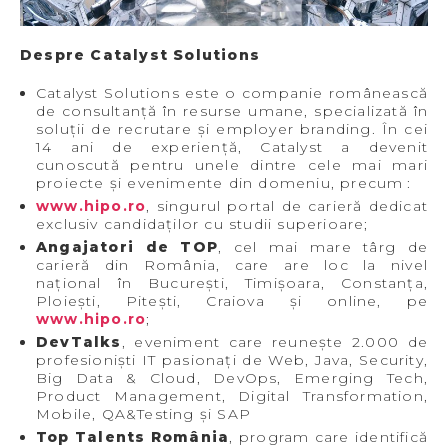
Despre Catalyst Solutions
Catalyst Solutions este o companie românească
de consultanță în resurse umane, specializată în
soluții de recrutare și employer branding. În cei
14 ani de experiență, Catalyst a devenit
cunoscută pentru unele dintre cele mai mari
proiecte și evenimente din domeniu, precum :
www.hipo.ro
, singurul portal de carieră dedicat
exclusiv candidaților cu studii superioare;
Angajatori de TOP
, cel mai mare târg de
carieră din România, care are loc la nivel
național în București, Timișoara, Constanța,
Ploiești, Pitești, Craiova și online, pe
www.hipo.ro
;
DevTalks
, eveniment care reunește 2.000 de
profesioniști IT pasionați de Web, Java, Security,
Big Data & Cloud, DevOps, Emerging Tech,
Product Management, Digital Transformation,
Mobile, QA&Testing și SAP
Top Talents România
, program care identifică